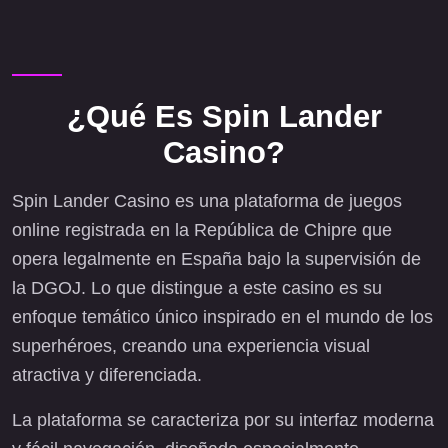
XXXtreme
Aviator
Aztec
Mines
4
Mega
Zeus
Candy
Blackjack
F777
San
Crazy
Lightning
Gems
Fantastic
Roulette
Smash
Blitz
Fighter
Quentin 2:
Spribe
Turbo
Evolution
Time
¿Qué Es Spin Lander
Games
Roule
Megaways
Vikings
Bombs
Death
Pragmatic
Octoplay
Onlyplay
Evolution
Live
Go Fishi
Row
Evolution
PragmaticPlay
PragmaticPlay
Casino?
Yggdrasil
Nolimit city
Spin Lander Casino es una plataforma de juegos
Meteoroid
Cricket
Need for
Quantum
Roulette
Deluxe
Roulette
Crash
Blackjack
X
ONE
X
online registrada en la República de Chipre que
Savannah
Lobby
Zeus
Lobby
Striking
Blackjack
TRINITY
Evolution
Spinmatic
Onlyplay
Onlyplay
Onlyplay
opera legalmente en España bajo la supervisión de
Legend
Power
Diamond:
GOLD
Pragmatic
VivoGaming
Pragmatic
la DGOJ. Lo que distingue a este casino es su
Live
Live
Link:
RUNNING
LINK:
PragmaticPlay
enfoque temático único inspirado en el mundo de los
RUNNING
RUNN
Fugaso
Limbo Cat
Pilot Coin
Pilot Cup
Pilot
superhéroes, creando una experiencia visual
Gaming
Fugaso
Fugaso
Onlyplay
Gamzix
Gamzix
Gamzix
Gaming
Gaming
atractiva y diferenciada.
Red Door
Gameshows
VIP
Lightning
Roulette
Roulette
Blackjack
Pragmatic
La plataforma se caracteriza por su interfaz moderna
Live
Evolution
Evolution
Evolution
Zeppelin
To The