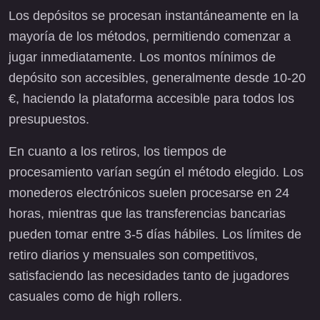
Los depósitos se procesan instantáneamente en la
mayoría de los métodos, permitiendo comenzar a
jugar inmediatamente. Los montos mínimos de
depósito son accesibles, generalmente desde 10-20
€, haciendo la plataforma accesible para todos los
presupuestos.
En cuanto a los retiros, los tiempos de
procesamiento varían según el método elegido. Los
monederos electrónicos suelen procesarse en 24
horas, mientras que las transferencias bancarias
pueden tomar entre 3-5 días hábiles. Los límites de
retiro diarios y mensuales son competitivos,
satisfaciendo las necesidades tanto de jugadores
casuales como de high rollers.