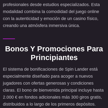
profesionales desde estudios especializados. Esta
modalidad combina la comodidad del juego online
con la autenticidad y emoción de un casino físico,
creando una atmósfera inmersiva única.
Bonos Y Promociones Para
Principiantes
El sistema de bonificaciones de Spin Lander está
especialmente diseñado para acoger a nuevos
jugadores con ofertas generosas y condiciones
claras. El bono de bienvenida principal incluye hasta
2.000 € en fondos adicionales más 300 giros gratis,
distribuidos a lo largo de los primeros depósitos.