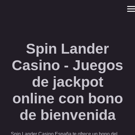
Spin Lander
Casino - Juegos
de jackpot
online con bono
de bienvenida
Spin Lander Casino España te ofrece un bono del