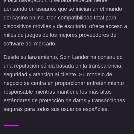
y fácil navegación, diseñada especialmente
Bonanza
Coin
The Dog
Book of
Moon
Bet
pensando en usuarios que se inician en el mundo
Billion
Strike
House -
Ra
Solutions
AGT
Hold and
Muttley
Deluxe
BGaming
del casino online. Con compatibilidad total para
Crazy
Sweet
Casino
MONOPOLY
Win
Crew
Novomatic
dispositivos móviles y de escritorio, ofrece acceso a
Pachinko
Bonanza
Hold'em
Live
Playson
PragmaticPlay
CandyLand
miles de juegos de los mejores proveedores de
Evolution
Evolution
Evolution
Pragmatic
software del mercado.
Live
Release
Lady Wolf
Super
Twilight
Desde su lanzamiento, Spin Lander ha construido
the
Moon
Twins
Princess
una reputación sólida basada en la transparencia,
Kraken
BGaming
Hacksaw
PragmaticPlay
seguridad y atención al cliente. Su modelo de
Megaways
negocio se centra en proporcionar entretenimiento
PragmaticPlay
responsable mientras mantiene los más altos
estándares de protección de datos y transacciones
seguras para todos sus usuarios españoles.