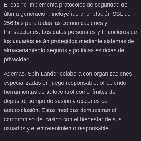
El casino implementa protocolos de seguridad de
última generación, incluyendo encriptación SSL de
256 bits para todas las comunicaciones y
transacciones. Los datos personales y financieros de
los usuarios están protegidos mediante sistemas de
almacenamiento seguros y políticas estrictas de
privacidad.
Además, Spin Lander colabora con organizaciones
especializadas en juego responsable, ofreciendo
herramientas de autocontrol como límites de
depósito, tiempo de sesión y opciones de
autoexclusión. Estas medidas demuestran el
compromiso del casino con el bienestar de sus
usuarios y el entretenimiento responsable.