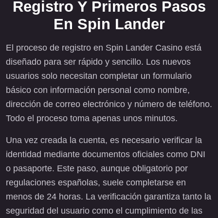
Registro Y Primeros Pasos
En Spin Lander
El proceso de registro en Spin Lander Casino está
diseñado para ser rápido y sencillo. Los nuevos
usuarios solo necesitan completar un formulario
básico con información personal como nombre,
dirección de correo electrónico y número de teléfono.
Todo el proceso toma apenas unos minutos.
Una vez creada la cuenta, es necesario verificar la
identidad mediante documentos oficiales como DNI
o pasaporte. Este paso, aunque obligatorio por
regulaciones españolas, suele completarse en
menos de 24 horas. La verificación garantiza tanto la
seguridad del usuario como el cumplimiento de las